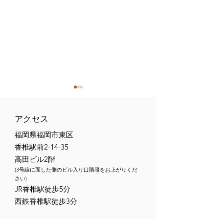
アクセス
福岡県福岡市東区
香椎駅前2-14-35
高田ビル2階
【トライフォース香椎
【トライフォー
(3号線に面した側のビル入り口階段をお上がりくだ
2026年6月の柔術無料体
2026年5月の
さい)
​JR香椎駅徒歩5分
験会】
験会】
西鉄香椎駅徒歩3分