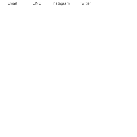
Email
LINE
Instagram
Twitter
JR香椎駅徒歩5分、西鉄香椎駅徒歩3分で
一生モノの趣味と運動習慣をあなたに
『​寝技格闘技』