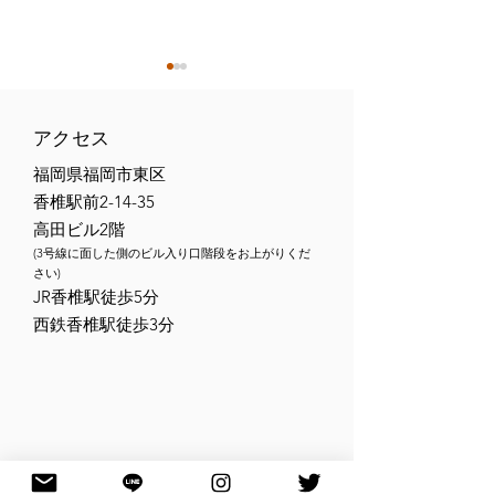
アクセス
福岡県福岡市東区
香椎駅前2-14-35
高田ビル2階
【トライフォース香椎
【トライフォー
(3号線に面した側のビル入り口階段をお上がりくだ
2026年6月の柔術無料体
2026年5月の
さい)
​JR香椎駅徒歩5分
験会】
験会】
西鉄香椎駅徒歩3分