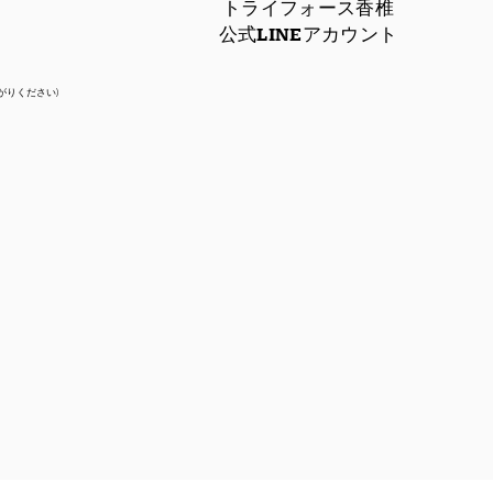
トライフォース香椎
公式LINEアカウント
がりください)
ライフォース香椎 2026
月の柔術無料体験会】