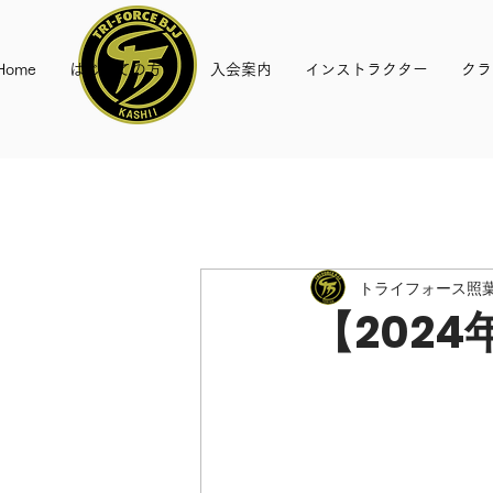
Home
はじめての方へ
入会案内
インストラクター
クラ
トライフォース照葉
【202