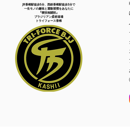
JR香椎駅徒歩5分、西鉄香椎駅徒歩3分で
一生モノの趣味と運動習慣をあなたに
『​寝技格闘技』
ブラジリアン柔術道場
​トライフォース香椎
【トライフォース香椎 2026
年7月の柔術無料体験会】