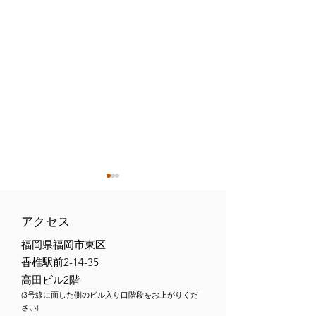
アクセス
福岡県福岡市東区
香椎駅前2-14-35
高田ビル2階
【トライフォース香椎
【トライフォー
(3号線に面した側のビル入り口階段をお上がりくだ
2026年6月の柔術無料体
2026年5月の
さい)